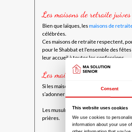
Les maisons de retraite juives
Bien que laïques, les
maisons de retraite
célébrées.
Ces maisons de retraite respectent, pou
pour le Shabbat et l'ensemble des fêtes
leur accueil à toutes les confessions.
Les maisons de retraite musu
Si les maisons de retraite, en France, so
Consent
s'adonner à sa foi.
This website uses cookies
Les musulmans, comme les catholiques, j
prières.
We use cookies to personalis
information about your use of
other information that you’ve