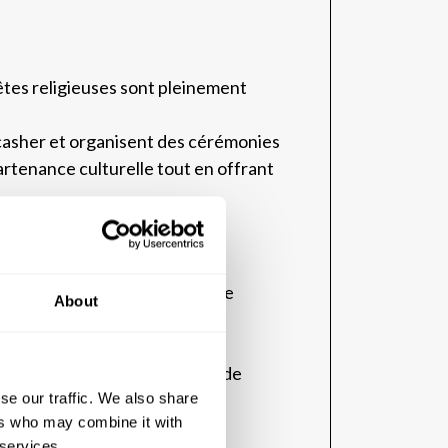
êtes religieuses sont pleinement
s casher et organisent des cérémonies
artenance culturelle tout en offrant
é, pour que chaque fidèle puisse
About
ainsi avoir accès à ces lieux de
se our traffic. We also share
ers who may combine it with
 services.