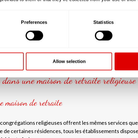
ulmanes, les familles doivent souvent chercher des établis
s religieuses.
Preferences
Statistics
Je trouve mon EHPAD confessionnel
Allow selection
 dans une maison de retraite religieuse
ne maison de retraite
 congrégations religieuses offrent les mêmes services que
e de certaines résidences, tous les établissements dispose