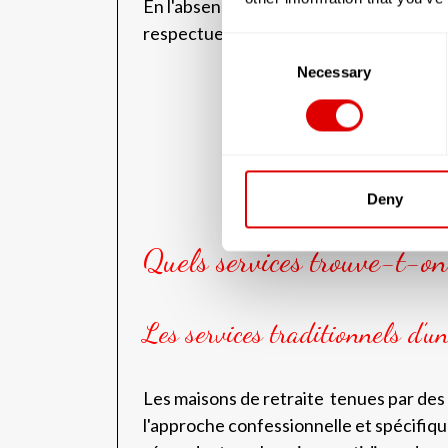
En l'absence de maisons de retraite mus
respectueux de l'ensemble des pratique
Consent
Selection
Necessary
Deny
Quels services trouve-t-on
Les services traditionnels d’u
Les maisons de retraite tenues par des
l'approche confessionnelle et spécifiqu