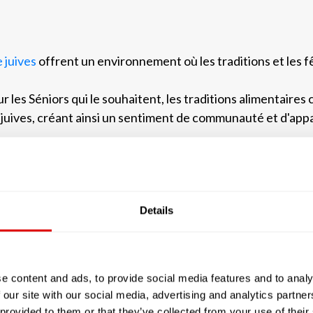
 juives
offrent un environnement où les traditions et les f
r les Séniors qui le souhaitent, les traditions alimentaire
 juives, créant ainsi un sentiment de communauté et d'app
lmanes
nt laïques, elles peuvent offrir un lieu de culte, désacralis
Details
uifs ou protestants mais comme tous les croyants peuvent 
e content and ads, to provide social media features and to analy
 our site with our social media, advertising and analytics partn
 provided to them or that they’ve collected from your use of their