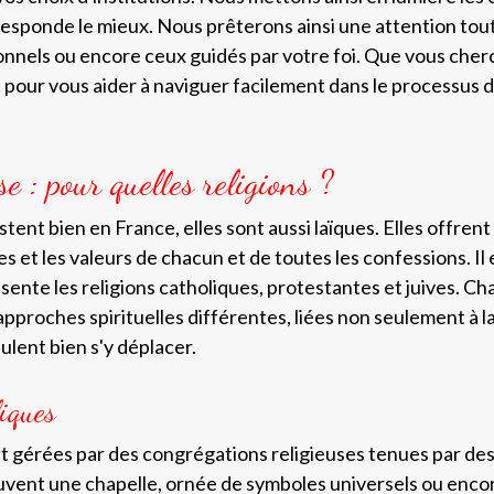
rresponde le mieux. Nous prêterons ainsi une attention tout
nnels ou encore ceux guidés par votre foi. Que vous cher
pour vous aider à naviguer facilement dans le processus d
e : pour quelles religions ?
istent bien en France, elles sont aussi laïques. Elles offren
es et les valeurs de chacun et de toutes les confessions. I
sente les religions catholiques, protestantes et juives. Ch
s approches spirituelles différentes, liées non seulement à 
ulent bien s'y déplacer.
liques
t gérées par des congrégations religieuses tenues par des
ouvent une chapelle, ornée de symboles universels ou enco