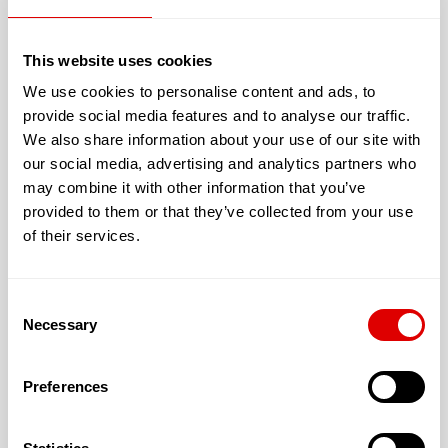
charge le coût de la dépendance jusqu’à
hauteur de
80 %
.
supérieurs à
3 750.48 €/mois
, le Conseil
This website uses cookies
Départemental pourra prendre en charge le
We use cookies to personalise content and ads, to
coût de la dépendance à hauteur de
20 %
.
provide social media features and to analyse our traffic.
Si le besoin de soins (G.I.R.) est compris entre
5
et
6
, la
We also share information about your use of our site with
personne sera considérée comme autonome. Elle ne
our social media, advertising and analytics partners who
bénéficiera pas de subvention liée à l
’
A.P.A.
et devra
may combine it with other information that you’ve
s’acquitter de la tarification correspondante.
provided to them or that they’ve collected from your use
La demande d’A.P.A. se fait par dépôt d’un dossier au
of their services.
Président du Conseil Départemental du domicile du
résident. Ce dossier peut aussi être retiré auprès de la
mairie ou du Centre Communal d’Actions Sociales
Consent
(C.C.A.S.). Il n’existe pas de dossier de demande d’A.P.A.
Necessary
Selection
unique, chaque Département adoptant son propre
format.
Preferences
Les aides au logement