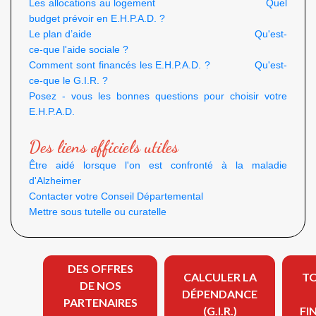
Les allocations au logement
Quel
budget prévoir en E.H.P.A.D. ?
Le plan d’aide
Qu'est-
ce-que l'aide sociale ?
Comment sont financés les E.H.P.A.D. ?
Qu'est-
ce-que le G.I.R. ?
Posez - vous les bonnes questions pour choisir votre
E.H.P.A.D.
Des liens officiels utiles
Être aidé lorsque l'on est confronté à la maladie
d'Alzheimer
Contacter votre Conseil Départemental
Mettre sous tutelle ou curatelle
DES OFFRES
CALCULER LA
TO
DE NOS
DÉPENDANCE
PARTENAIRES
(G.I.R.)
FI