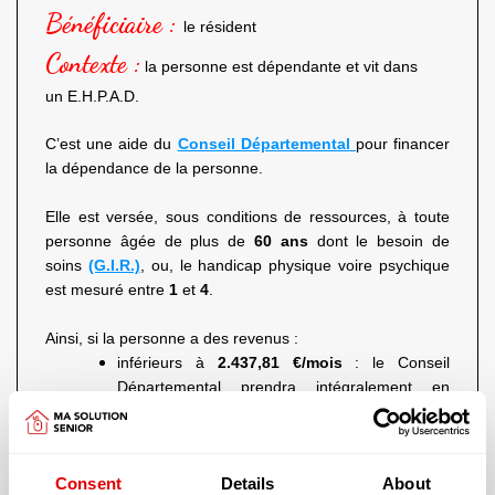
Bénéficiaire :
le résident
Contexte :
la personne est dépendante et vit dans
un E.H.P.A.D.
C’est une aide du
Conseil Départemental
pour financer
la dépendance de la personne.
Elle est versée, sous conditions de ressources, à toute
personne âgée de plus de
60 ans
dont le besoin de
soins
(G.I.R.)
, ou, le handicap physique voire psychique
est mesuré entre
1
et
4
.
Ainsi, si la personne a des revenus :
inférieurs à
2.437,81 €/mois
: le Conseil
Départemental prendra intégralement en
charge le coût de la dépendance de la
personne
compris entre
2 437.81 €
et
3 750.48 €/mois
,
Consent
Details
About
le Conseil Départemental pourra prendre en