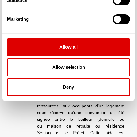
Statistics
Avantages :
une aide apportée par la Caisse
d'Allocations Familiales (C.A.F.) pour financer son
Marketing
hébergement
Bénéficiaire
:
le résident
Contexte :
la personne loue un logement dans un
Allow all
E.H.P.A.D.
La Caisse d’allocation Familiale peut, sous certaines
Allow selection
conditions, verser au résident, aidé ou non, une aide au
logement sous forme :
soit d'une A
llocation Personnalisée Pour le
Deny
Logement (A.P.L.)
.
Elle est attribuée sous conditions de
ressources, aux occupants d’un logement
sous réserve qu’une convention ait été
signée entre le bailleur (domicile ou
ou
maison de retraite
ou résidence
Sénior) et le Préfet. Cette aide est