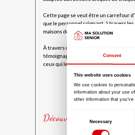
Cette page se veut être un carrefour d'in
que le personnel soignant, à travers le
maisons de retraite.
À travers une série d'articles, nous exp
témoignages de vie et les conseils d'expe
Consent
ceux qui les entourent au quotidien.
This website uses cookies
We use cookies to personalis
information about your use of
other information that you’ve
Consent
Découvrez nos articles sur
Selection
Necessary