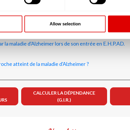
tégée Alzheimer : tout ce qu’il faut savoir
te médicalisée ?
Allow selection
 la maladie d'Alzheimer lors de son entrée en E.H.P.AD.
che atteint de la maladie d'Alzheimer ?
CALCULER LA DÉPENDANCE
URS
(G.I.R.)