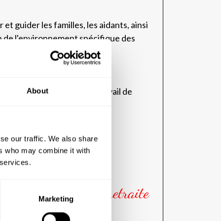
t guider les familles, les aidants, ainsi
in de l'environnement spécifique des
hérapeutiques innovantes, les
'Alzheimer et faciliter le travail de
About
se our traffic. We also share
ers who may combine it with
 services.
eimer en maison de retraite
Marketing