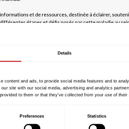
formations et de ressources, destinée à éclairer, soutenir e
s différentes étapes et défis posés par cette maladie au se
lorerons les meilleures pratiques de soin, les approches t
rts pour améliorer la qualité de vie des résidents atteints d
Details
e content and ads, to provide social media features and to analy
 our site with our social media, advertising and analytics partn
Je trouve mon E.H.PA.D.
 provided to them or that they’ve collected from your use of their
 la prise en charge de la maladie d'Alzh
Preferences
Statistics